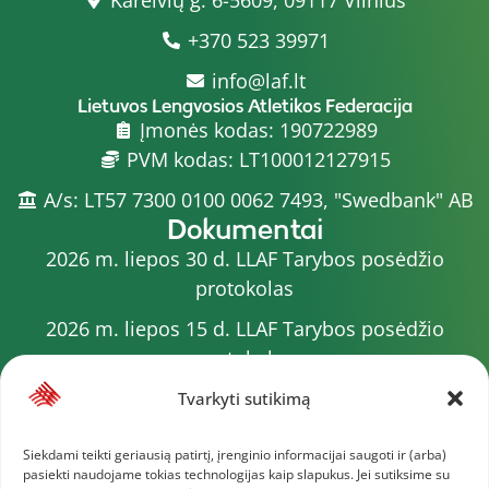
+370 523 39971
info@laf.lt
Lietuvos Lengvosios Atletikos Federacija
Įmonės kodas: 190722989
PVM kodas: LT100012127915
A/s: LT57 7300 0100 0062 7493, "Swedbank" AB
Dokumentai
2026 m. liepos 30 d. LLAF Tarybos posėdžio
protokolas
2026 m. liepos 15 d. LLAF Tarybos posėdžio
protokolas
2026 m. liepos 20 d. LLAF VK posėdžio protokolas
Tvarkyti sutikimą
Sporto meistrų sąrašas
Siekdami teikti geriausią patirtį, įrenginio informacijai saugoti ir (arba)
pasiekti naudojame tokias technologijas kaip slapukus. Jei sutiksime su
2026 m. varžybų kalendorius