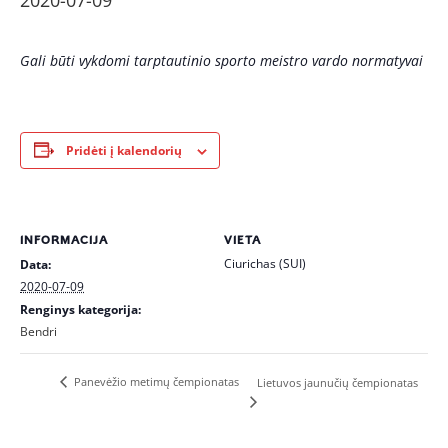
2020-07-09
Gali būti vykdomi tarptautinio sporto meistro vardo normatyvai
Pridėti į kalendorių
INFORMACIJA
VIETA
Ciurichas (SUI)
Data:
2020-07-09
Renginys kategorija:
Bendri
Panevėžio metimų čempionatas
Lietuvos jaunučių čempionatas