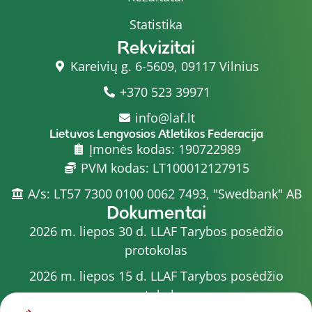
Statistika
Rekvizitai
Kareivių g. 6-5609, 09117 Vilnius
+370 523 39971
info@laf.lt
Lietuvos Lengvosios Atletikos Federacija
Įmonės kodas: 190722989
PVM kodas: LT100012127915
A/s: LT57 7300 0100 0062 7493, "Swedbank" AB
Dokumentai
2026 m. liepos 30 d. LLAF Tarybos posėdžio
protokolas
2026 m. liepos 15 d. LLAF Tarybos posėdžio
protokolas