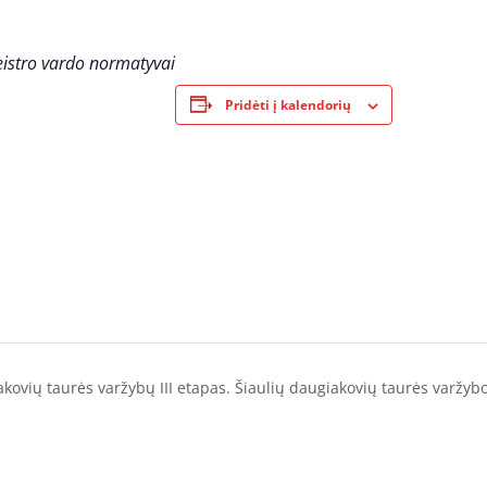
eistro vardo normatyvai
Pridėti į kalendorių
akovių taurės varžybų III etapas. Šiaulių daugiakovių taurės varžyb