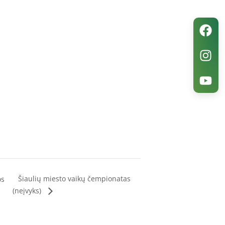
Šiaulių miesto vaikų čempionatas
os
(neįvyks)