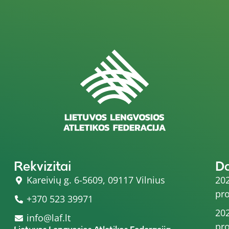
Rekvizitai
D
Kareivių g. 6-5609, 09117 Vilnius
202
pro
+370 523 39971
202
info@laf.lt
pro