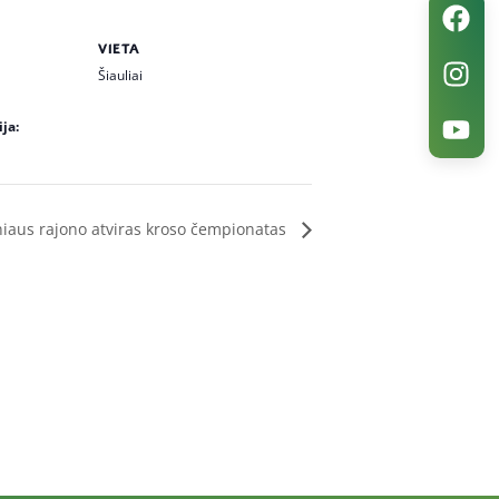
VIETA
Šiauliai
ja:
niaus rajono atviras kroso čempionatas