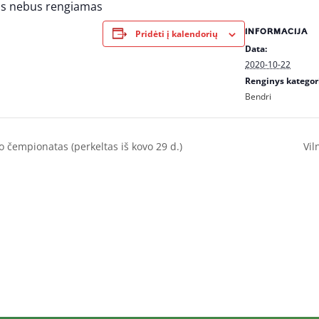
as nebus rengiamas
INFORMACIJA
Pridėti į kalendorių
Data:
2020-10-22
Renginys kategori
Bendri
čempionatas (perkeltas iš kovo 29 d.)
Vil