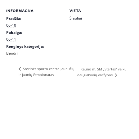
INFORMACIJA
VIETA
Šiauliai
Pradžia:
06-10
Pabaiga:
06-11
Renginys kategorija:
Bendri
Sostinės sporto centro jaunučių
Kauno m. SM „Startas” vaikų
ir jaunių čempionatas
daugiakovių varžybos