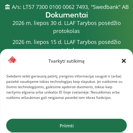
A/s: LT57 7300 0100 0062 7493, "Swedbank" AB
Dokumentai
2026 m. liepos 30 d. LLAF Tarybos posėdžio
protokolas
2026 m. liepos 15 d. LLAF Tarybos posėdžio
protokolas
2026 m. liepos 20 d. LLAF VK posėdžio protokolas
Tvarkyti sutikimą
Sporto meistrų sąrašas
Siekdami teikti geriausią patirtį, įrenginio informacijai saugoti ir (arba)
pasiekti naudojame tokias technologijas kaip slapukus. Jei sutiksime su
2026 m. varžybų kalendorius
šiomis technologijomis, galėsime apdoroti duomenis, tokius kaip
naršymo elgsena arba unikalūs ID šioje svetainėje. Nesutikimas arba
2026 m. liepos 4 d. LLAF Tarybos posėdžio
sutikimo atšaukimas gali neigiamai paveikti tam tikras funkcijas.
protokolas
Daugiau dokumentų
Priimti