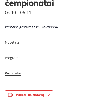
čempionatai
06-10
—
06-11
Varžybos įtrauktos į WA kalendorių
Nuostatai
Programa
Rezultatai
Pridėti į kalendorių