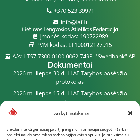
+370 523 39971
info@laf.lt
Lietuvos Lengvosios Atletikos Federacija
Įmonės kodas: 190722989
PVM kodas: LT100012127915
A/s: LT57 7300 0100 0062 7493, "Swedbank" AB
Dokumentai
2026 m. liepos 30 d. LLAF Tarybos posėdžio
protokolas
2026 m. liepos 15 d. LLAF Tarybos posėdžio
protokolas
2026 m. liepos 20 d. LLAF VK posėdžio protokolas
Tvarkyti sutikimą
Sporto meistrų sąrašas
Siekdami teikti geriausią patirtį, įrenginio informacijai saugoti ir (arba)
pasiekti naudojame tokias technologijas kaip slapukus. Jei sutiksime su
2026 m. varžybų kalendorius