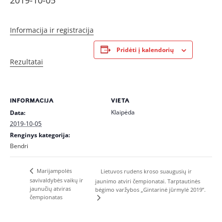
2019-10-05
Informacija ir registracija
Pridėti į kalendorių
Rezultatai
INFORMACIJA
VIETA
Klaipėda
Data:
2019-10-05
Renginys kategorija:
Bendri
Marijampolės
Lietuvos rudens kroso suaugusių ir
savivaldybės vaikų ir
jaunimo atviri čempionatai. Tarptautinės
jaunučių atviras
bėgimo varžybos „Gintarinė jūrmylė 2019”.
čempionatas