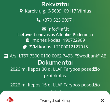
Rekvizitai
Kareivių g. 6-5609, 09117 Vilnius
+370 523 39971
info@laf.lt
Lietuvos Lengvosios Atletikos Federacija
Įmonės kodas: 190722989
PVM kodas: LT100012127915
A/s: LT57 7300 0100 0062 7493, "Swedbank" AB
Dokumentai
2026 m. liepos 30 d. LLAF Tarybos posėdžio
protokolas
2026 m. liepos 15 d. LLAF Tarybos posėdžio
protokolas
2026 m. liepos 20 d. LLAF VK posėdžio protokolas
Tvarkyti sutikimą
Sporto meistrų sąrašas