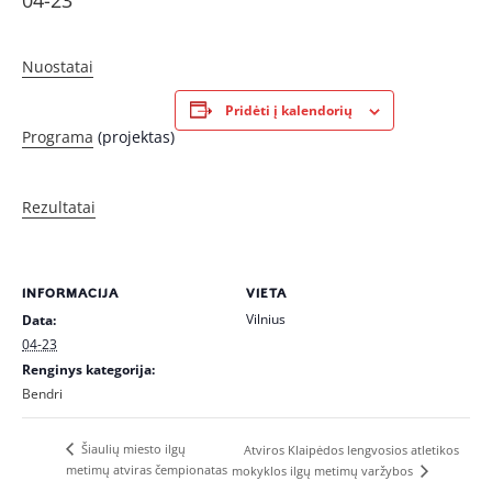
04-23
Nuostatai
Pridėti į kalendorių
Programa
(projektas)
Rezultatai
INFORMACIJA
VIETA
Vilnius
Data:
04-23
Renginys kategorija:
Bendri
Šiaulių miesto ilgų
Atviros Klaipėdos lengvosios atletikos
metimų atviras čempionatas
mokyklos ilgų metimų varžybos