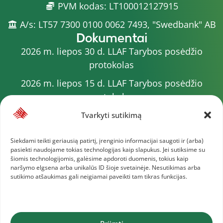
PVM kodas: LT100012127915
A/s: LT57 7300 0100 0062 7493, "Swedbank" AB
Dokumentai
2026 m. liepos 30 d. LLAF Tarybos posėdžio
protokolas
2026 m. liepos 15 d. LLAF Tarybos posėdžio
protokolas
2026 m. liepos 20 d. LLAF VK posėdžio protokolas
Tvarkyti sutikimą
Sporto meistrų sąrašas
Siekdami teikti geriausią patirtį, įrenginio informacijai saugoti ir (arba)
pasiekti naudojame tokias technologijas kaip slapukus. Jei sutiksime su
2026 m. varžybų kalendorius
šiomis technologijomis, galėsime apdoroti duomenis, tokius kaip
naršymo elgsena arba unikalūs ID šioje svetainėje. Nesutikimas arba
2026 m. liepos 4 d. LLAF Tarybos posėdžio
sutikimo atšaukimas gali neigiamai paveikti tam tikras funkcijas.
protokolas
Daugiau dokumentų