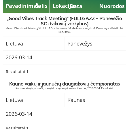
Pavadinimas
Šalis
Lokacija
Data
Nuorodos
„Good Vibes Track Meeting” (FULLGAZZ – Panevėžio
SC dvikovių varžybos)
„Good Vibes Track Meeting” (FULLGAZZ – Panevėžio SC dvikovių varžybos). Panevėžys, 2026 03 14.
Rezultatai.
Lietuva
Panevėžys
2026-03-14
Rezultatai 1
Kauno vaikų ir jaunučių daugiakovių čempionatas
Kauno vaikų ir jaunučių daugiakovių čempionatas. Kaunas, 2026 03 14. Rezultatai.
Lietuva
Kaunas
2026-03-14
Rezultatai 1