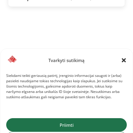
Tvarkyti sutikimą
Siekdami teikti geriausią patirtį, įrenginio informacijai saugoti ir (arba)
pasiekti naudojame tokias technologijas kaip slapukus. Jei sutiksime su
šiomis technologijomis, galėsime apdoroti duomenis, tokius kaip
naršymo elgsena arba unikalūs ID šioje svetainėje. Nesutikimas arba
sutikimo atšaukimas gali neigiamai paveikti tam tikras funkcijas.
Priimti