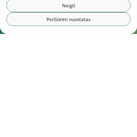
Neigti
Peržiūrėti nuostatas
Navigacija
Pradžia
Aktualijos
Dokumentai
Galerijos
Kalendorius