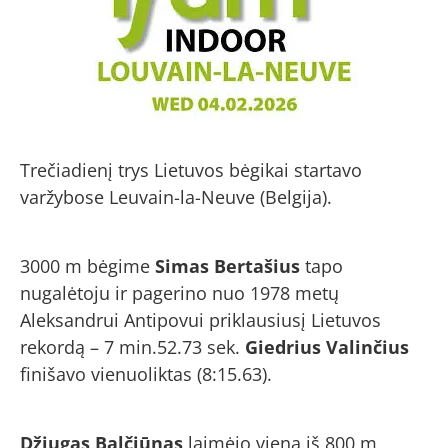
Trečiadienį trys Lietuvos bėgikai startavo
varžybose Leuvain-la-Neuve (Belgija).
3000 m bėgime
Simas Bertašius
tapo
nugalėtoju ir pagerino nuo 1978 metų
Aleksandrui Antipovui priklausiusį Lietuvos
rekordą – 7 min.52.73 sek.
Giedrius Valinčius
finišavo vienuoliktas (8:15.63).
Džiugas Balčiūnas
laimėjo vieną iš 800 m