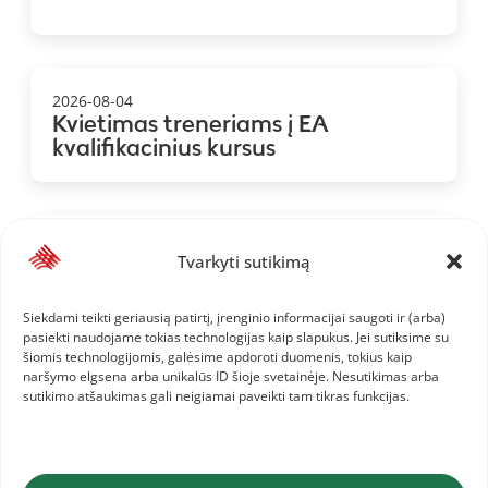
2026-08-04
Kvietimas treneriams į EA
kvalifikacinius kursus
2026-08-01
Tvarkyti sutikimą
Baltijos šalių komandinis
čempionatas: 1.LAT, 2.LTU, 3.EST
Siekdami teikti geriausią patirtį, įrenginio informacijai saugoti ir (arba)
pasiekti naudojame tokias technologijas kaip slapukus. Jei sutiksime su
šiomis technologijomis, galėsime apdoroti duomenis, tokius kaip
naršymo elgsena arba unikalūs ID šioje svetainėje. Nesutikimas arba
sutikimo atšaukimas gali neigiamai paveikti tam tikras funkcijas.