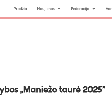
Pradžia
Naujienos
Federacija
Var
žybos „Maniežo taurė 2025”