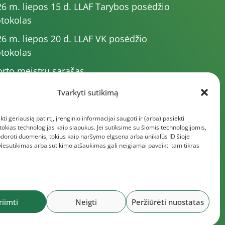
6 m. liepos 15 d. LLAF Tarybos posėdžio
tokolas
6 m. liepos 20 d. LLAF VK posėdžio
tokolas
rto meistrų sąrašas
6 m. varžybų kalendorius
Tvarkyti sutikimą
6 m. liepos 4 d. LLAF Tarybos posėdžio
kti geriausią patirtį, įrenginio informacijai saugoti ir (arba) pasiekti
tokolas
kias technologijas kaip slapukus. Jei sutiksime su šiomis technologijomis,
giau dokumentų
doroti duomenis, tokius kaip naršymo elgsena arba unikalūs ID šioje
 Nesutikimas arba sutikimo atšaukimas gali neigiamai paveikti tam tikras
riimti
Neigti
Peržiūrėti nuostatas