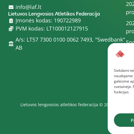
202
info@laf.lt
pro
Lietuvos Lengvosios Atletikos Federacija
Įmonės kodas: 190722989
202
PVM kodas: LT100012127915
pro
A/s: LT57 7300 0100 0062 7493, "Swedbank"
Spo
AB
202
202
Siekdami tei
pro
naudojame to
Dau
galėsime ap
svetainėje.
funkcijas.
Lietuvos lengvosios atletikos federacija © 2025
P