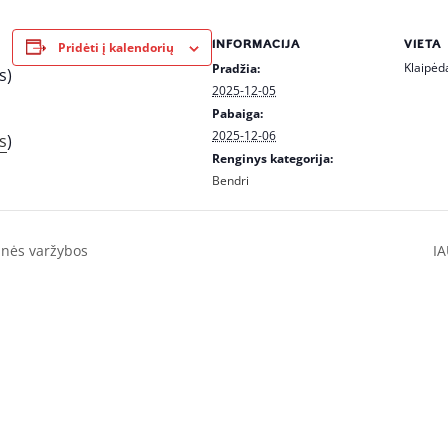
INFORMACIJA
VIETA
Pridėti į kalendorių
Klaipėd
Pradžia:
s)
2025-12-05
Pabaiga:
2025-12-06
s
)
Renginys kategorija:
Bendri
cinės varžybos
IA