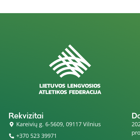
Rekvizitai
D
Kareivių g. 6-5609, 09117 Vilnius
202
pro
+370 523 39971